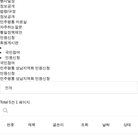
행사일정
정보공개
법령/규정
정보공개
민주평통 자료실
자주하는질문
통일정책제안
민원신청
회원게시판
국민참여
민원신청
국민참여
민주평통 성남지역회 민원신청
민원신청
민주평통 성남지역회 민원신청
전체
Total 0건
1 페이지
번호
제목
글쓴이
조회
날짜
상태