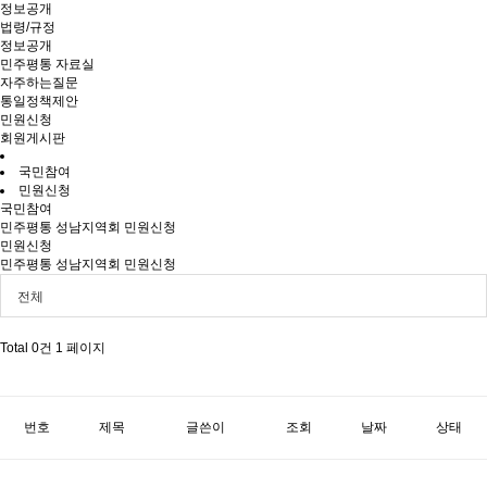
정보공개
법령/규정
정보공개
민주평통 자료실
자주하는질문
통일정책제안
민원신청
회원게시판
국민참여
민원신청
국민참여
민주평통 성남지역회 민원신청
민원신청
민주평통 성남지역회 민원신청
전체
Total 0건
1 페이지
번호
제목
글쓴이
조회
날짜
상태