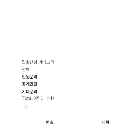
민원신청 카테고리
전체
민원문의
공개민원
기타문의
Total 0건
1 페이지
번호
제목