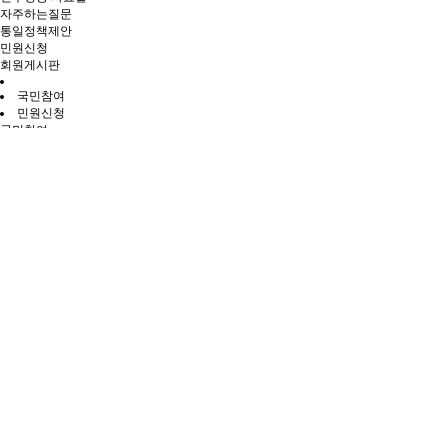
자주하는질문
통일정책제안
민원신청
회원게시판
국민참여
민원신청
국민참여
민주평통 성남지역회 민원신청
민원신청
민주평통 성남지역회 민원신청
전체
민원문의
공개민원
Total 0건
1 페이지
번호
제목