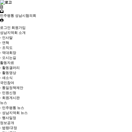
민주평통 성남시협의회
로그인
회원가입
성남지역회 소개
- 인사말
- 연혁
- 조직도
- 역대회장
- 오시는길
활동자료
- 활동갤러리
- 활동영상
- 새소식
국민참여
- 통일정책제안
- 민원신청
- 회원게시판
뉴스
- 민주평통 뉴스
- 성남지역회 뉴스
- 행사일정
정보공개
- 법령/규정