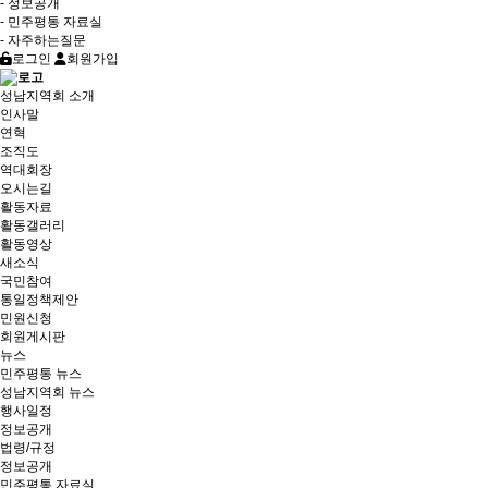
- 정보공개
- 민주평통 자료실
- 자주하는질문
로그인
회원가입
성남지역회 소개
인사말
연혁
조직도
역대회장
오시는길
활동자료
활동갤러리
활동영상
새소식
국민참여
통일정책제안
민원신청
회원게시판
뉴스
민주평통 뉴스
성남지역회 뉴스
행사일정
정보공개
법령/규정
정보공개
민주평통 자료실