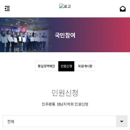
국민참여
통일정책제안
민원신청
회원게시판
민원신청
민주평통 성남지역회 민원신청
전체