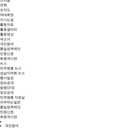
인사말
연혁
조직도
역대회장
오시는길
활동자료
활동갤러리
활동영상
새소식
국민참여
통일정책제안
민원신청
회원게시판
뉴스
민주평통 뉴스
성남지역회 뉴스
행사일정
정보공개
법령/규정
정보공개
민주평통 자료실
자주하는질문
통일정책제안
민원신청
회원게시판
국민참여