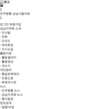
민주평통 성남시협의회
로그인
회원가입
성남지역회 소개
- 인사말
- 연혁
- 조직도
- 역대회장
- 오시는길
활동자료
- 활동갤러리
- 활동영상
- 새소식
국민참여
- 통일정책제안
- 민원신청
- 회원게시판
뉴스
- 민주평통 뉴스
- 성남지역회 뉴스
- 행사일정
정보공개
- 법령/규정