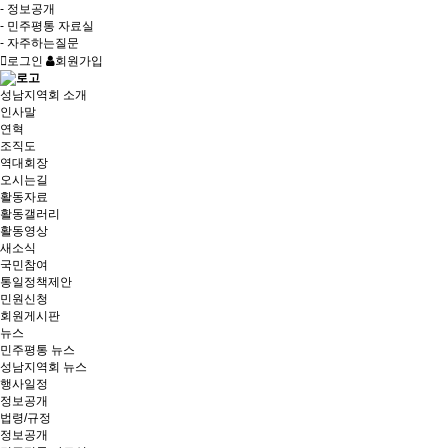
- 정보공개
- 민주평통 자료실
- 자주하는질문
로그인
회원가입
성남지역회 소개
인사말
연혁
조직도
역대회장
오시는길
활동자료
활동갤러리
활동영상
새소식
국민참여
통일정책제안
민원신청
회원게시판
뉴스
민주평통 뉴스
성남지역회 뉴스
행사일정
정보공개
법령/규정
정보공개