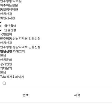
민주평통 자료실
자주하는질문
통일정책제안
민원신청
회원게시판
국민참여
민원신청
국민참여
민주평통 성남지역회 민원신청
민원신청
민주평통 성남지역회 민원신청
민원신청 카테고리
전체
민원문의
공개민원
기타문의
전체
Total 0건
1 페이지
번호
제목