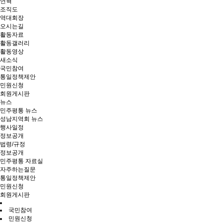
연혁
조직도
역대회장
오시는길
활동자료
활동갤러리
활동영상
새소식
국민참여
통일정책제안
민원신청
회원게시판
뉴스
민주평통 뉴스
성남지역회 뉴스
행사일정
정보공개
법령/규정
정보공개
민주평통 자료실
자주하는질문
통일정책제안
민원신청
회원게시판
국민참여
민원신청