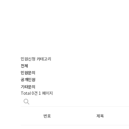
민원신청 카테고리
전체
민원문의
공개민원
기타문의
Total 0건
1 페이지
번호
제목