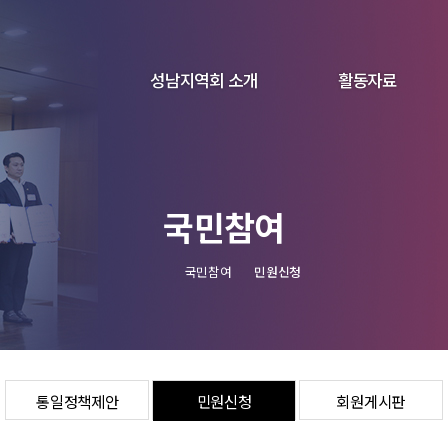
성남지역회 소개
활동자료
인사말
활동갤러리
연혁
활동영상
국민참여
조직도
새소식
역대회장
국민참여
민원신청
오시는길
통일정책제안
민원신청
회원게시판