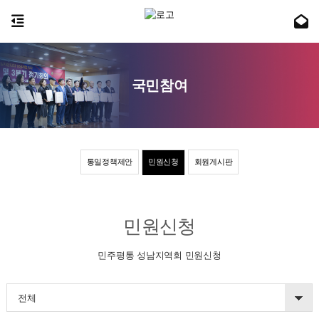
국민참여
통일정책제안
민원신청
회원게시판
민원신청
민주평통 성남지역회 민원신청
전체